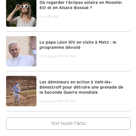
Où regarder l’éclipse solaire en Moselle-
Est et en Alsace Bossue ?
il y a 26 min
Le pape Léon XIV en visite à Metz : le
programme dévoilé
il y a 2 jour 14 h 16 min
Les démineurs en action à Vahl-lès-
Bénestroff pour détruire une grenade de
la Seconde Guerre mondiale
il y a 2 jour 18 h 10 min
Voir toute l'actu