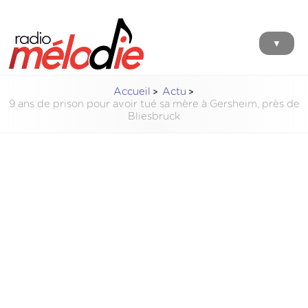
▼
Accueil
Actu
9 ans de prison pour avoir tué sa mère à Gersheim, près de
Bliesbruck