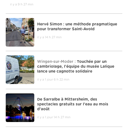
il y a 9 h 27 min
Hervé Simon : une méthode pragmatique
pour transformer Saint-Avold
il y a 14 h 27 min
Wingen-sur-Moder :
Touchée par un
cambriolage, l’équipe du musée Lalique
lance une cagnotte solidaire
il y a 1 jour 6 h 22 min
De Sarralbe à Mittersheim, des
spectacles gratuits sur l’eau au mois
d’août
il y a 1 jour 14 h 27 min