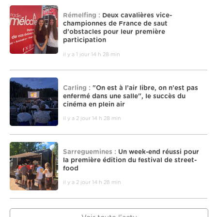
Rémelfing :
Deux cavalières vice-
championnes de France de saut
d’obstacles pour leur première
participation
il y a 1 jour 14 h 28 min
Carling :
"On est à l’air libre, on n’est pas
enfermé dans une salle", le succès du
cinéma en plein air
il y a 2 jour 14 h 28 min
Sarreguemines :
Un week-end réussi pour
la première édition du festival de street-
food
il y a 2 jour 14 h 28 min