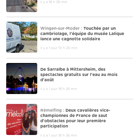
il y a 18 h 26 min
Wingen-sur-Moder :
Touchée par un
cambriolage, l’équipe du musée Lalique
lance une cagnotte solidaire
il y a 1 jour 10 h 20 min
De Sarralbe à Mittersheim, des
spectacles gratuits sur l’eau au mois
d’août
il y a 1 jour 18 h 26 min
Rémelfing :
Deux cavalières vice-
championnes de France de saut
d’obstacles pour leur première
participation
il y a 1 jour 18 h 26 min