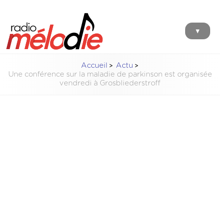
▼
Accueil
Actu
Une conférence sur la maladie de parkinson est organisée
vendredi à Grosbliederstroff