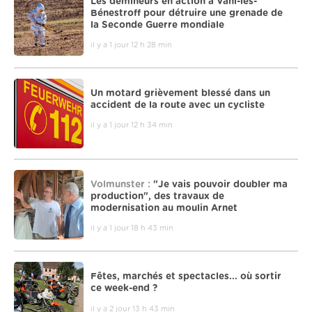
Les démineurs en action à Vahl-lès-
Bénestroff pour détruire une grenade de
la Seconde Guerre mondiale
il y a 1 jour 12 h 28 min
Un motard grièvement blessé dans un
accident de la route avec un cycliste
il y a 1 jour 12 h 34 min
Volmunster :
"Je vais pouvoir doubler ma
production", des travaux de
modernisation au moulin Arnet
il y a 1 jour 18 h 43 min
Fêtes, marchés et spectacles... où sortir
ce week-end ?
il y a 2 jour 13 h 43 min