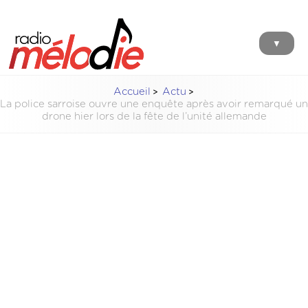
▼
Accueil
Actu
La police sarroise ouvre une enquête après avoir remarqué un
drone hier lors de la fête de l’unité allemande