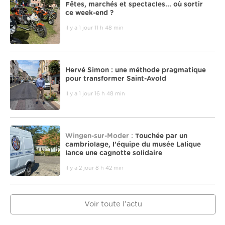
Fêtes, marchés et spectacles... où sortir
ce week-end ?
il y a 1 jour 11 h 48 min
Hervé Simon : une méthode pragmatique
pour transformer Saint-Avold
il y a 1 jour 16 h 48 min
Wingen-sur-Moder :
Touchée par un
cambriolage, l’équipe du musée Lalique
lance une cagnotte solidaire
il y a 2 jour 8 h 42 min
Voir toute l'actu