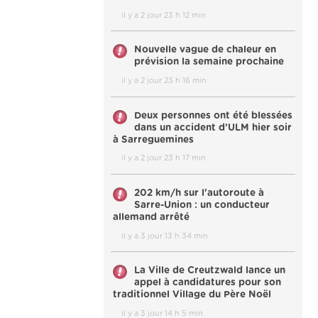
il y a 2 jour 23 h 12 min
Nouvelle vague de chaleur en
prévision la semaine prochaine
il y a 2 jour 23 h 16 min
Deux personnes ont été blessées
dans un accident d’ULM hier soir
à Sarreguemines
il y a 2 jour 23 h 17 min
202 km/h sur l'autoroute à
Sarre-Union : un conducteur
allemand arrêté
il y a 3 jour 13 h 34 min
La Ville de Creutzwald lance un
appel à candidatures pour son
traditionnel Village du Père Noël
il y a 3 jour 14 h 5 min