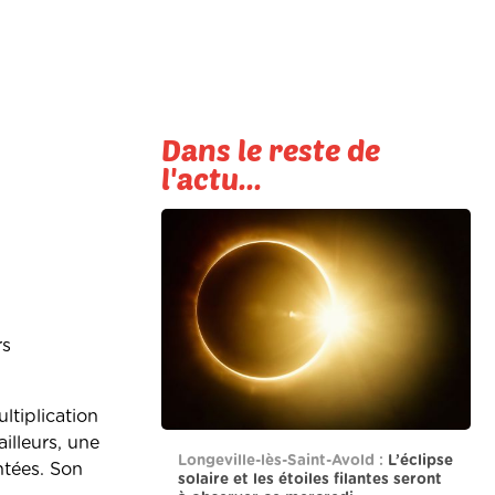
Dans le reste de
l'actu...
rs
ltiplication
illeurs, une
Longeville-lès-Saint-Avold :
L’éclipse
ntées. Son
solaire et les étoiles filantes seront