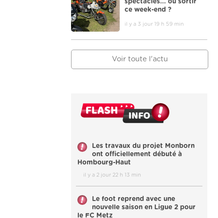
spectacles... où sortir
ce week-end ?
il y a 3 jour 19 h 59 min
Voir toute l'actu
Les travaux du projet Monborn
ont officiellement débuté à
Hombourg-Haut
il y a 2 jour 22 h 13 min
Le foot reprend avec une
nouvelle saison en Ligue 2 pour
le FC Metz