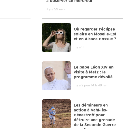
à observer ce mercredi
il y a 59 min
Où regarder l’éclipse
solaire en Moselle-Est
et en Alsace Bossue ?
il y a 1 h
Le pape Léon XIV en
visite à Metz : le
programme dévoilé
il y a 2 jour 14 h 49 min
Les démineurs en
action à Vahl-lès-
Bénestroff pour
détruire une grenade
de la Seconde Guerre