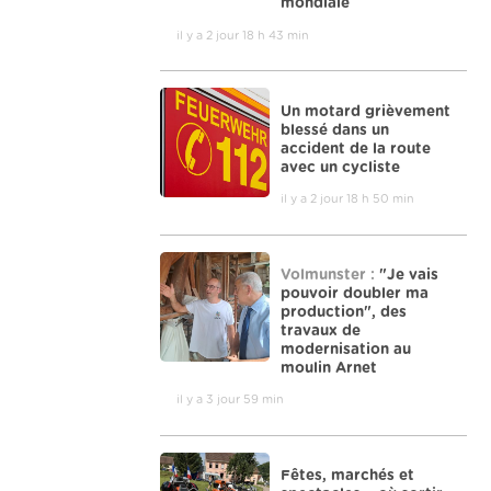
mondiale
il y a 2 jour 18 h 43 min
Un motard grièvement
blessé dans un
accident de la route
avec un cycliste
il y a 2 jour 18 h 50 min
Volmunster :
"Je vais
pouvoir doubler ma
production", des
travaux de
modernisation au
moulin Arnet
il y a 3 jour 59 min
Fêtes, marchés et