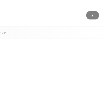
▼
olue