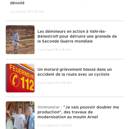
dévoilé
il y a 2 jour 12 h 22 min
Les démineurs en action à Vahl-lès-
Bénestroff pour détruire une grenade de
la Seconde Guerre mondiale
il y a 2 jour 16 h 16 min
Un motard grièvement blessé dans un
accident de la route avec un cycliste
il y a 2 jour 16 h 23 min
Volmunster :
"Je vais pouvoir doubler ma
production", des travaux de
modernisation au moulin Arnet
il y a 2 jour 22 h 32 min