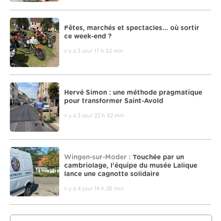
Fêtes, marchés et spectacles... où sortir
ce week-end ?
il y a 3 jour 17 h 32 min
Hervé Simon : une méthode pragmatique
pour transformer Saint-Avold
il y a 3 jour 22 h 32 min
Wingen-sur-Moder :
Touchée par un
cambriolage, l’équipe du musée Lalique
lance une cagnotte solidaire
il y a 4 jour 14 h 26 min