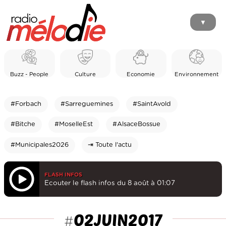
▼
Buzz - People
Culture
Economie
Environnement
#Forbach
#Sarreguemines
#SaintAvold
#Bitche
#MoselleEst
#AlsaceBossue
#Municipales2026
⇥ Toute l'actu
FLASH INFOS
Ecouter le flash infos du 8 août à 01:07
02JUIN2017
#