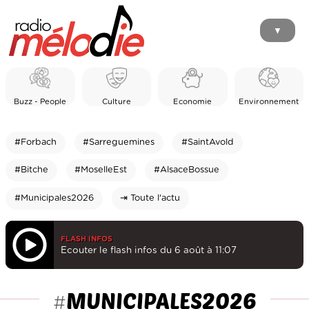
▼
Buzz - People
Culture
Economie
Environnement
#Forbach
#Sarreguemines
#SaintAvold
#Bitche
#MoselleEst
#AlsaceBossue
#Municipales2026
⇥ Toute l'actu
FLASH INFOS
Ecouter le flash infos du 6 août à 11:07
MUNICIPALES2026
#