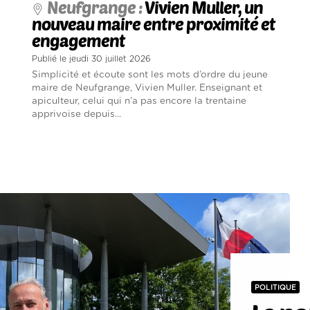
Neufgrange :
Vivien Muller, un
nouveau maire entre proximité et
engagement
Publié le jeudi 30 juillet 2026
Simplicité et écoute sont les mots d’ordre du jeune
maire de Neufgrange, Vivien Muller. Enseignant et
apiculteur, celui qui n’a pas encore la trentaine
apprivoise depuis...
POLITIQUE