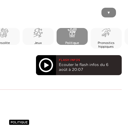
▼
nsolite
Jeux
Politique
Pronostics
hippiques
FLASH INFOS
Ecouter le flash infos du 6
août à 20:07
POLITIQUE