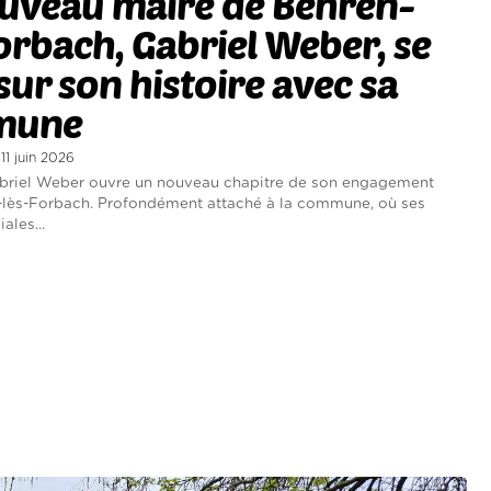
ouveau maire de Behren-
orbach, Gabriel Weber, se
 sur son histoire avec sa
mune
 11 juin 2026
abriel Weber ouvre un nouveau chapitre de son engagement
-lès-Forbach. Profondément attaché à la commune, où ses
ales...