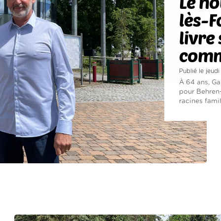
Le n
lès-F
livre
com
Publié le jeudi
À 64 ans, G
pour Behren
racines famili