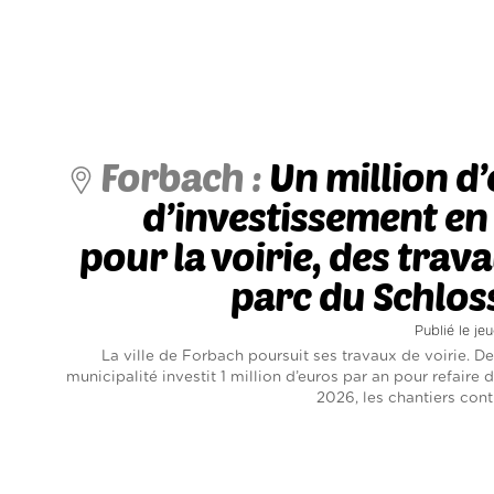
Forbach :
Un million d
d’investissement e
pour la voirie, des trav
parc du Schlos
Publié le je
La ville de Forbach poursuit ses travaux de voirie. De
municipalité investit 1 million d’euros par an pour refaire 
2026, les chantiers cont