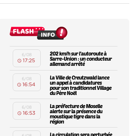
202 km/h sur l'autoroute à
6/08
Sarre-Union : un conducteur
17:25
allemand arrêté
La Ville de Creutzwald lance
6/08
un appel à candidatures
16:54
pour son traditionnel Village
du Père Noël
La préfecture de Moselle
6/08
alerte sur la présence du
16:53
moustique tigre dans la
région
La circulation sera perturbée