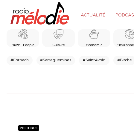
ACTUALITÉ
PODCAS
Buzz - People
Culture
Economie
Environn
#Forbach
#Sarreguemines
#SaintAvold
#Bitche
POLITIQUE