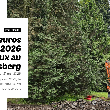
POLITIQUE
’euros
n 2026
aux au
sberg
udi 21 mai 2026
puis 2022, la
des routes. En
inuent avec...