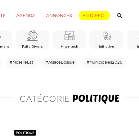
TS
AGENDA
ANNONCES
EN DIRECT
ement
Faits Divers
High-tech
Initiative
I
#MoselleEst
#AlsaceBossue
#Municipales2026
POLITIQUE
CATÉGORIE
POLITIQUE