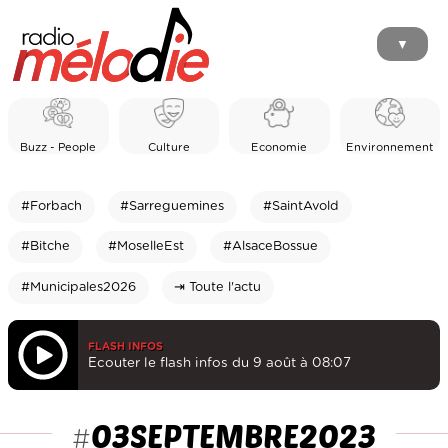
▼
Buzz - People
Culture
Economie
Environnement
#Forbach
#Sarreguemines
#SaintAvold
#Bitche
#MoselleEst
#AlsaceBossue
#Municipales2026
⇥ Toute l'actu
FLASH INFOS
Ecouter le flash infos du 9 août à 08:07
03SEPTEMBRE2023
#