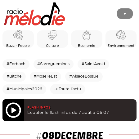
▼
Buzz - People
Culture
Economie
Environnement
#Forbach
#Sarreguemines
#SaintAvold
#Bitche
#MoselleEst
#AlsaceBossue
#Municipales2026
⇥ Toute l'actu
FLASH INFOS
Ecouter le flash infos du 7 août à 06:07
08DECEMBRE
#