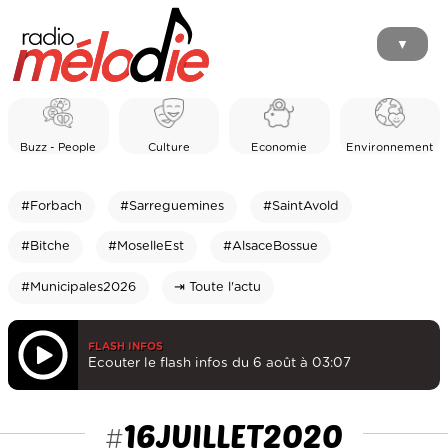
▼
Buzz - People
Culture
Economie
Environnement
#Forbach
#Sarreguemines
#SaintAvold
#Bitche
#MoselleEst
#AlsaceBossue
#Municipales2026
⇥ Toute l'actu
FLASH INFOS
Ecouter le flash infos du 6 août à 03:07
16JUILLET2020
#