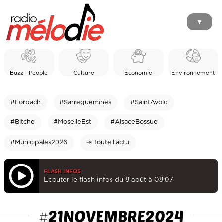
▼
Buzz - People
Culture
Economie
Environnement
#Forbach
#Sarreguemines
#SaintAvold
#Bitche
#MoselleEst
#AlsaceBossue
#Municipales2026
⇥ Toute l'actu
FLASH INFOS
Ecouter le flash infos du 8 août à 08:07
21NOVEMBRE2024
#