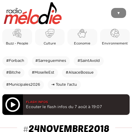
▼
Buzz - People
Culture
Economie
Environnement
#Forbach
#Sarreguemines
#SaintAvold
#Bitche
#MoselleEst
#AlsaceBossue
#Municipales2026
⇥ Toute l'actu
FLASH INFOS
Ecouter le flash infos du 7 août à 19:07
24NOVEMBRE2018
#