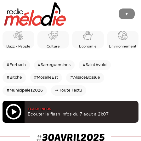
▼
Buzz - People
Culture
Economie
Environnement
#Forbach
#Sarreguemines
#SaintAvold
#Bitche
#MoselleEst
#AlsaceBossue
#Municipales2026
⇥ Toute l'actu
FLASH INFOS
Ecouter le flash infos du 7 août à 21:07
30AVRIL2025
#