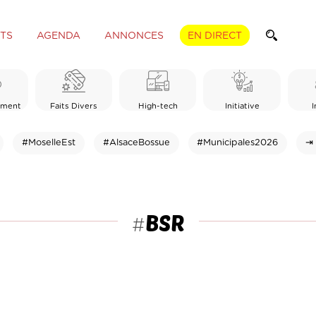
TS
AGENDA
ANNONCES
EN DIRECT
ement
Faits Divers
High-tech
Initiative
I
#MoselleEst
#AlsaceBossue
#Municipales2026
⇥ 
BSR
#