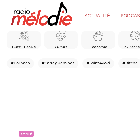
ACTUALITÉ
PODCAS
Buzz - People
Culture
Economie
Environn
#Forbach
#Sarreguemines
#SaintAvold
#Bitche
SANTÉ