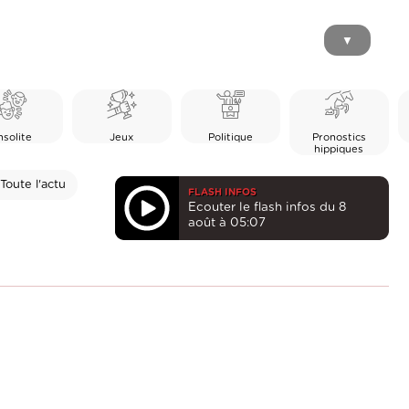
▼
nsolite
Jeux
Politique
Pronostics
hippiques
Toute l'actu
FLASH INFOS
Ecouter le flash infos du 8
août à 05:07