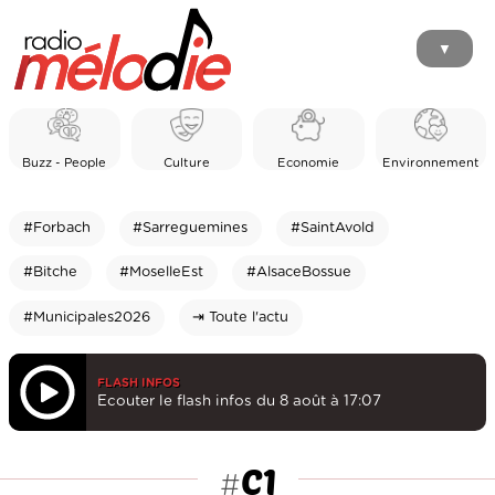
▼
Buzz - People
Culture
Economie
Environnement
#Forbach
#Sarreguemines
#SaintAvold
#Bitche
#MoselleEst
#AlsaceBossue
#Municipales2026
⇥ Toute l'actu
FLASH INFOS
Ecouter le flash infos du 8 août à 17:07
C1
#