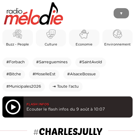
▼
Buzz - People
Culture
Economie
Environnement
#Forbach
#Sarreguemines
#SaintAvold
#Bitche
#MoselleEst
#AlsaceBossue
#Municipales2026
⇥ Toute l'actu
FLASH INFOS
Ecouter le flash infos du 9 août à 10:07
CHARLESJULLY
#