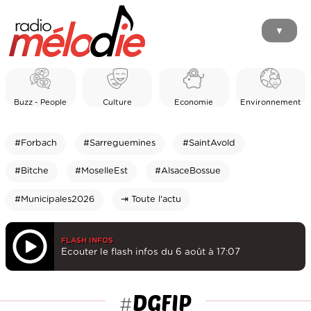
▼
Buzz - People
Culture
Economie
Environnement
#Forbach
#Sarreguemines
#SaintAvold
#Bitche
#MoselleEst
#AlsaceBossue
#Municipales2026
⇥ Toute l'actu
FLASH INFOS
Ecouter le flash infos du 6 août à 17:07
DGFIP
#