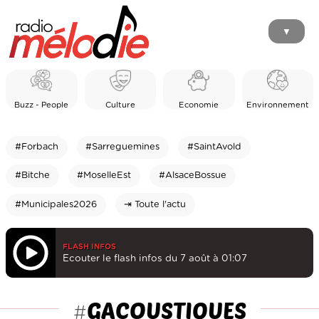
▼
Buzz - People
Culture
Economie
Environnement
#Forbach
#Sarreguemines
#SaintAvold
#Bitche
#MoselleEst
#AlsaceBossue
#Municipales2026
⇥ Toute l'actu
FLASH INFOS
Ecouter le flash infos du 7 août à 01:07
GACOUSTIQUES
#