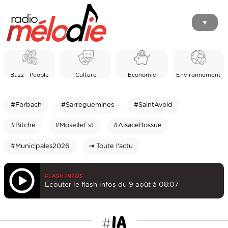
▼
Buzz - People
Culture
Economie
Environnement
#Forbach
#Sarreguemines
#SaintAvold
#Bitche
#MoselleEst
#AlsaceBossue
#Municipales2026
⇥ Toute l'actu
FLASH INFOS
Ecouter le flash infos du 9 août à 08:07
IA
#