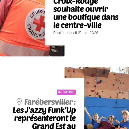
Croix-Rouge
souhaite ouvrir
une boutique dans
le centre-ville
Publié le jeudi 21 mai 2026
INITIATIVE
Farébersviller :
Les J’azzy Funk’Up
représenteront le
Grand Est au