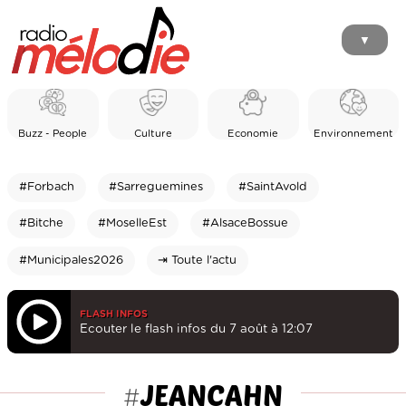
▼
Buzz - People
Culture
Economie
Environnement
#Forbach
#Sarreguemines
#SaintAvold
#Bitche
#MoselleEst
#AlsaceBossue
#Municipales2026
⇥ Toute l'actu
FLASH INFOS
Ecouter le flash infos du 7 août à 12:07
JEANCAHN
#