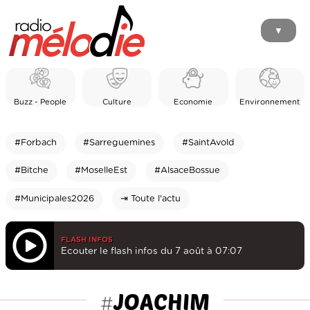
▼
Buzz - People
Culture
Economie
Environnement
#Forbach
#Sarreguemines
#SaintAvold
#Bitche
#MoselleEst
#AlsaceBossue
#Municipales2026
⇥ Toute l'actu
FLASH INFOS
Ecouter le flash infos du 7 août à 07:07
JOACHIM
#