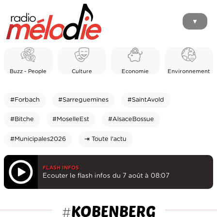
▼
Buzz - People
Culture
Economie
Environnement
#Forbach
#Sarreguemines
#SaintAvold
#Bitche
#MoselleEst
#AlsaceBossue
#Municipales2026
⇥ Toute l'actu
FLASH INFOS
Ecouter le flash infos du 7 août à 08:07
KOBENBERG
#