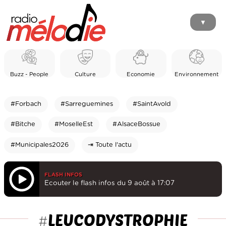
▼
Buzz - People
Culture
Economie
Environnement
#Forbach
#Sarreguemines
#SaintAvold
#Bitche
#MoselleEst
#AlsaceBossue
#Municipales2026
⇥ Toute l'actu
FLASH INFOS
Ecouter le flash infos du 9 août à 17:07
LEUCODYSTROPHIE
#