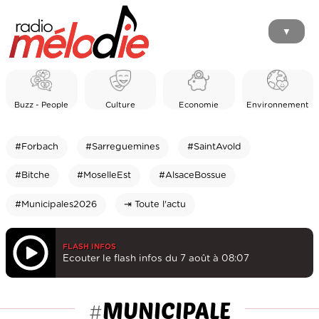
▼
Buzz - People
Culture
Economie
Environnement
#Forbach
#Sarreguemines
#SaintAvold
#Bitche
#MoselleEst
#AlsaceBossue
#Municipales2026
⇥ Toute l'actu
FLASH INFOS
Ecouter le flash infos du 7 août à 08:07
MUNICIPALE
#