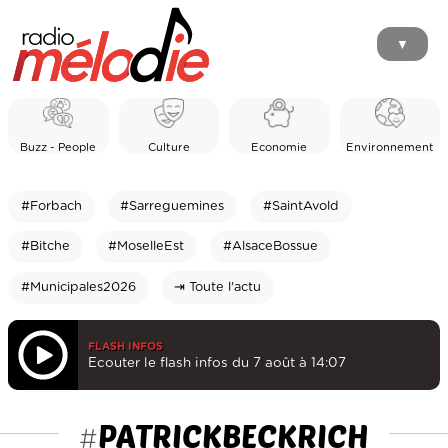
▼
Buzz - People
Culture
Economie
Environnement
#Forbach
#Sarreguemines
#SaintAvold
#Bitche
#MoselleEst
#AlsaceBossue
#Municipales2026
⇥ Toute l'actu
FLASH INFOS
Ecouter le flash infos du 7 août à 14:07
PATRICKBECKRICH
#