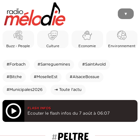
▼
Buzz - People
Culture
Economie
Environnement
#Forbach
#Sarreguemines
#SaintAvold
#Bitche
#MoselleEst
#AlsaceBossue
#Municipales2026
⇥ Toute l'actu
FLASH INFOS
Ecouter le flash infos du 7 août à 06:07
PELTRE
#