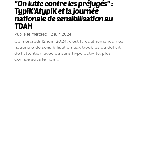
"On lutte contre les préjugés" :
TypiK’AtypiK et la journée
nationale de sensibilisation au
TDAH
Publié le mercredi 12 juin 2024
Ce mercredi 12 juin 2024, c'est la quatrième journée
nationale de sensibilisation aux troubles du déficit
de l'attention avec ou sans hyperactivité, plus
connue sous le nom...