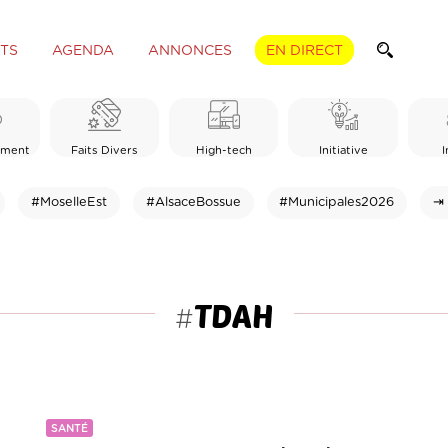
TS
AGENDA
ANNONCES
EN DIRECT
ement
Faits Divers
High-tech
Initiative
I
#MoselleEst
#AlsaceBossue
#Municipales2026
⇥ 
TDAH
#
SANTÉ