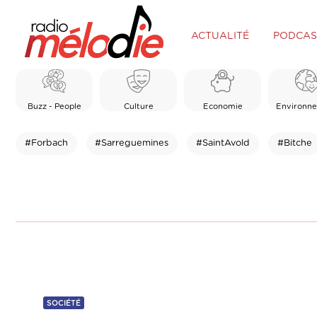
ACTUALITÉ
PODCAS
Buzz - People
Culture
Economie
Environn
#Forbach
#Sarreguemines
#SaintAvold
#Bitche
SOCIÉTÉ