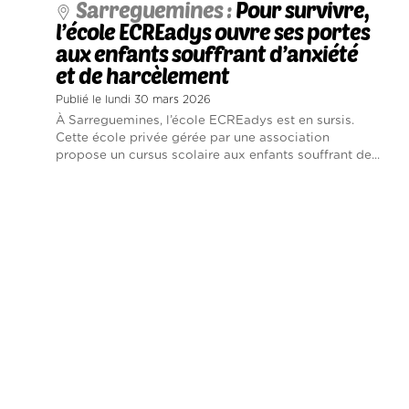
Sarreguemines :
Pour survivre,
l’école ECREadys ouvre ses portes
aux enfants souffrant d’anxiété
et de harcèlement
Publié le lundi 30 mars 2026
À Sarreguemines, l’école ECREadys est en sursis.
Cette école privée gérée par une association
propose un cursus scolaire aux enfants souffrant de...