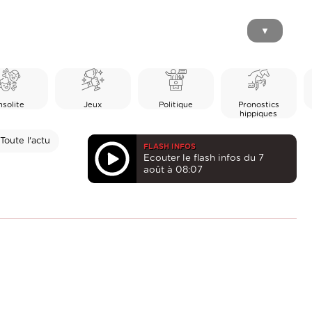
▼
nsolite
Jeux
Politique
Pronostics
hippiques
Toute l'actu
FLASH INFOS
Ecouter le flash infos du 7
août à 08:07