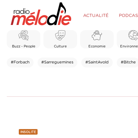
ACTUALITÉ
PODCAS
Buzz - People
Culture
Economie
Environn
#Forbach
#Sarreguemines
#SaintAvold
#Bitche
INSOLITE