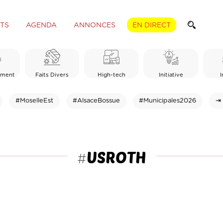
TS
AGENDA
ANNONCES
EN DIRECT
ement
Faits Divers
High-tech
Initiative
I
#MoselleEst
#AlsaceBossue
#Municipales2026
⇥ 
USROTH
#