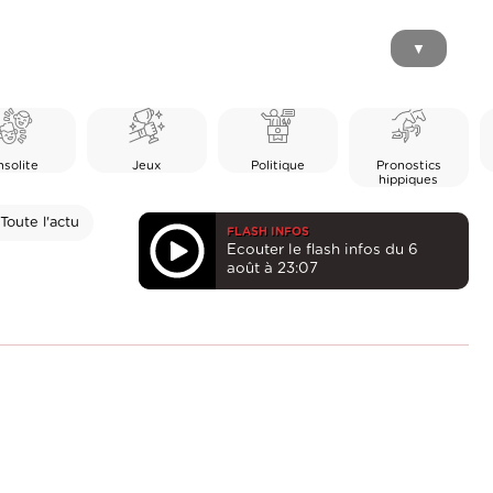
▼
nsolite
Jeux
Politique
Pronostics
hippiques
Toute l'actu
FLASH INFOS
Ecouter le flash infos du 6
août à 23:07