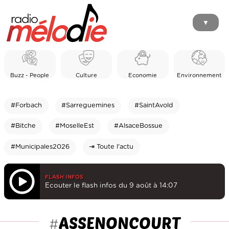
▼
Buzz - People
Culture
Economie
Environnement
#Forbach
#Sarreguemines
#SaintAvold
#Bitche
#MoselleEst
#AlsaceBossue
#Municipales2026
⇥ Toute l'actu
FLASH INFOS
Ecouter le flash infos du 9 août à 14:07
ASSENONCOURT
#