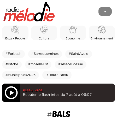
▼
Buzz - People
Culture
Economie
Environnement
#Forbach
#Sarreguemines
#SaintAvold
#Bitche
#MoselleEst
#AlsaceBossue
#Municipales2026
⇥ Toute l'actu
FLASH INFOS
Ecouter le flash infos du 7 août à 06:07
BALS
#