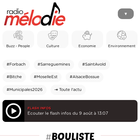
▼
Buzz - People
Culture
Economie
Environnement
#Forbach
#Sarreguemines
#SaintAvold
#Bitche
#MoselleEst
#AlsaceBossue
#Municipales2026
⇥ Toute l'actu
FLASH INFOS
Ecouter le flash infos du 9 août à 13:07
BOULISTE
#