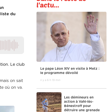
l'actu...
un
liste du
tion. Le club
Le pape Léon XIV en visite à Metz :
le programme dévoilé
mais on sait
il y a 6 h 19 min
te où on va.
Les démineurs en
action à Vahl-lès-
Bénestroff pour
détruire une grenade