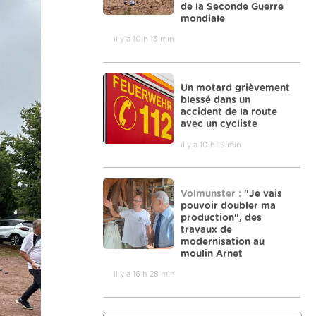
de la Seconde Guerre
mondiale
il y a 10 h 13 min
Un motard grièvement
blessé dans un
accident de la route
avec un cycliste
il y a 10 h 19 min
Volmunster :
"Je vais
pouvoir doubler ma
production", des
travaux de
modernisation au
moulin Arnet
il y a 16 h 28 min