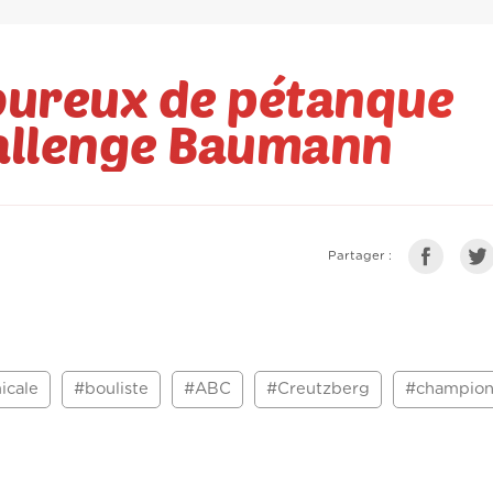
oureux de pétanque
hallenge Baumann
Partager :
icale
#bouliste
#ABC
#Creutzberg
#champion