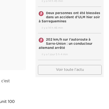
il y a 14 h 45 min
Deux personnes ont été blessées
dans un accident d’ULM hier soir
à Sarreguemines
il y a 14 h 46 min
202 km/h sur l'autoroute à
Sarre-Union : un conducteur
allemand arrêté
il y a 1 jour 5 h 4 min
Voir toute l'actu
 c’est
éunit 100