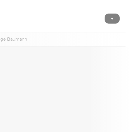
▼
enge Baumann