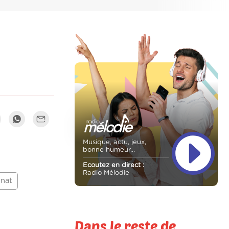
Musique, actu, jeux,
bonne humeur...
Ecoutez en direct :
Radio Mélodie
nat
Dans le reste de