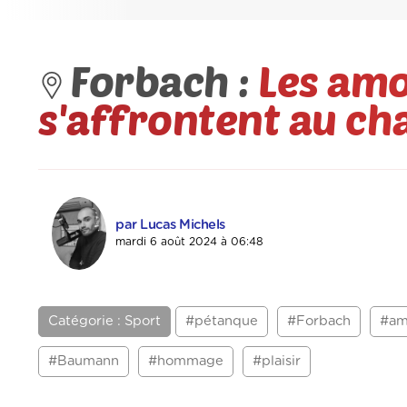
Forbach :
Les am
s'affrontent au c
par Lucas Michels
mardi 6 août 2024 à 06:48
Catégorie : Sport
#pétanque
#Forbach
#am
#Baumann
#hommage
#plaisir