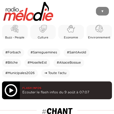
▼
Buzz - People
Culture
Economie
Environnement
#Forbach
#Sarreguemines
#SaintAvold
#Bitche
#MoselleEst
#AlsaceBossue
#Municipales2026
⇥ Toute l'actu
FLASH INFOS
Ecouter le flash infos du 9 août à 07:07
CHANT
#