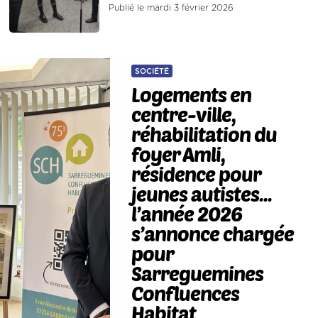
Publié le mardi 3 février 2026
SOCIÉTÉ
Logements en
centre-ville,
réhabilitation du
foyer Amli,
résidence pour
jeunes autistes...
l’année 2026
s’annonce chargée
pour
Sarreguemines
Confluences
Habitat