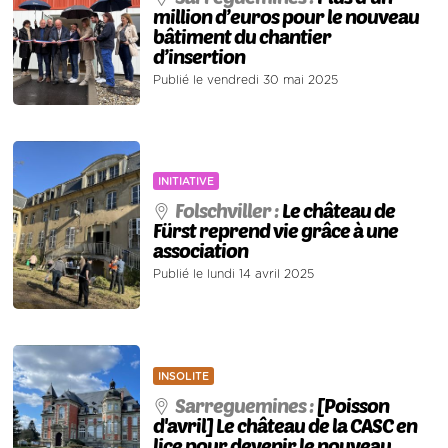
million d’euros pour le nouveau
bâtiment du chantier
d’insertion
Publié le vendredi 30 mai 2025
INITIATIVE
Folschviller :
Le château de
Fürst reprend vie grâce à une
association
Publié le lundi 14 avril 2025
INSOLITE
Sarreguemines :
[Poisson
d'avril] Le château de la CASC en
lice pour devenir le nouveau