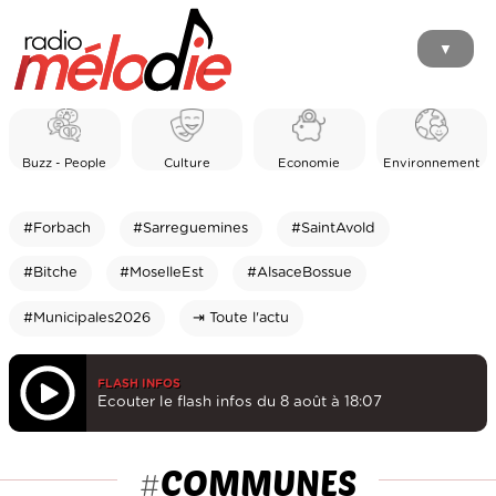
▼
Buzz - People
Culture
Economie
Environnement
#Forbach
#Sarreguemines
#SaintAvold
#Bitche
#MoselleEst
#AlsaceBossue
#Municipales2026
⇥ Toute l'actu
FLASH INFOS
Ecouter le flash infos du 8 août à 18:07
COMMUNES
#