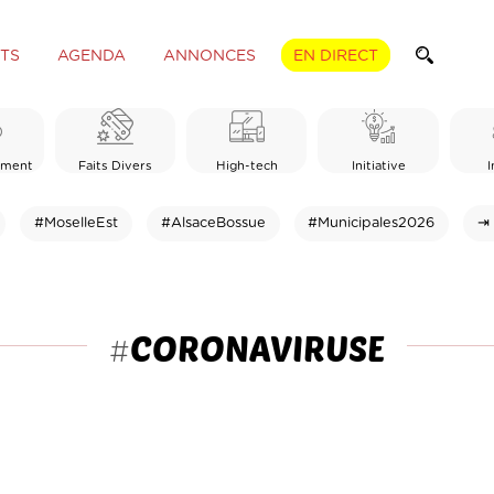
TS
AGENDA
ANNONCES
EN DIRECT
ement
Faits Divers
High-tech
Initiative
I
#MoselleEst
#AlsaceBossue
#Municipales2026
⇥ 
CORONAVIRUSE
#