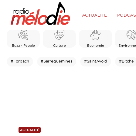
ACTUALITÉ
PODCAS
Buzz - People
Culture
Economie
Environn
#Forbach
#Sarreguemines
#SaintAvold
#Bitche
ACTUALITÉ