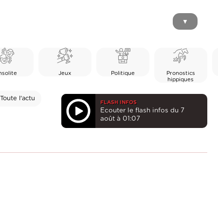
▼
nsolite
Jeux
Politique
Pronostics
hippiques
Toute l'actu
FLASH INFOS
Ecouter le flash infos du 7
août à 01:07