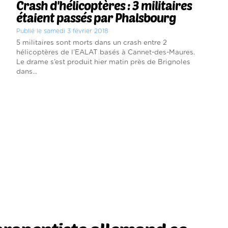
Crash d'hélicoptères : 3 militaires
étaient passés par Phalsbourg
Publié le samedi 3 février 2018
5 militaires sont morts dans un crash entre 2
hélicoptères de l’EALAT basés à Cannet-des-Maures.
Le drame s’est produit hier matin près de Brignoles
dans...