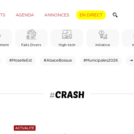
TS
AGENDA
ANNONCES
EN DIRECT
ement
Faits Divers
High-tech
Initiative
I
#MoselleEst
#AlsaceBossue
#Municipales2026
⇥ 
CRASH
#
ACTUALITÉ