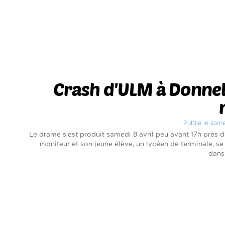
Crash d'ULM à Donnel
Publié le same
Le drame s'est produit samedi 8 avril peu avant 17h près 
moniteur et son jeune élève, un lycéen de terminale, se
dans