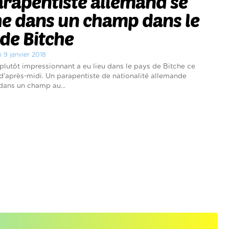
rapentiste allemand se
e dans un champ dans le
de Bitche
i 9 janvier 2018
plutôt impressionnant a eu lieu dans le pays de Bitche ce
 d'après-midi. Un parapentiste de nationalité allemande
 dans un champ au...