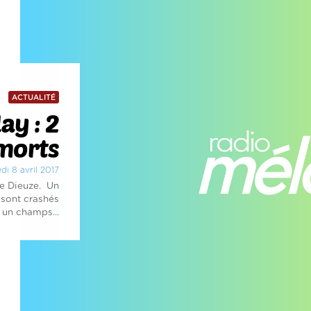
ACTUALITÉ
ay : 2
morts
di 8 avril 2017
de Dieuze. Un
 sont crashés
 un champs...