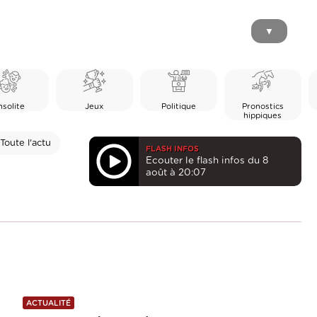
▼
nsolite
Jeux
Politique
Pronostics
hippiques
Toute l'actu
FLASH INFOS
Ecouter le flash infos du 8
août à 20:07
ACTUALITÉ