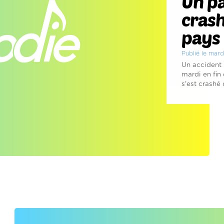
Un pa
crash
pays 
Publié le mard
Un accident 
mardi en fin
s'est crashé