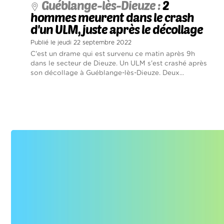
Guéblange-lès-Dieuze :
2
hommes meurent dans le crash
d'un ULM, juste après le décollage
Publié le jeudi 22 septembre 2022
C'est un drame qui est survenu ce matin après 9h
dans le secteur de Dieuze. Un ULM s'est crashé après
son décollage à Guéblange-lès-Dieuze. Deux...