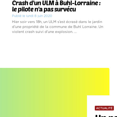
Crash d'un ULM à Buhl-Lorraine :
le pilote n'a pas survécu
Publié le lundi 8 juin 2020
Hier soir vers 18h, un ULM s’est écrasé dans le jardin
d’une propriété de la commune de Buhl Lorraine. Un
violent crash suivi d’une explosion. ...
ACTUALITÉ