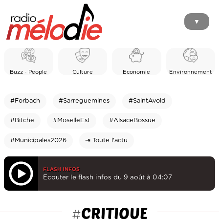
▼
Buzz - People
Culture
Economie
Environnement
#Forbach
#Sarreguemines
#SaintAvold
#Bitche
#MoselleEst
#AlsaceBossue
#Municipales2026
⇥ Toute l'actu
FLASH INFOS
Ecouter le flash infos du 9 août à 04:07
CRITIQUE
#