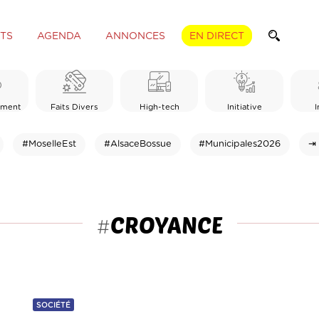
TS
AGENDA
ANNONCES
EN DIRECT
ement
Faits Divers
High-tech
Initiative
I
#MoselleEst
#AlsaceBossue
#Municipales2026
⇥ 
CROYANCE
#
SOCIÉTÉ