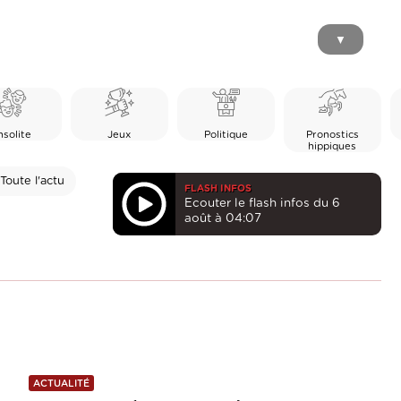
▼
nsolite
Jeux
Politique
Pronostics
hippiques
Toute l'actu
FLASH INFOS
Ecouter le flash infos du 6
août à 04:07
ACTUALITÉ