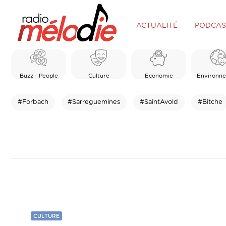
ACTUALITÉ
PODCAS
Buzz - People
Culture
Economie
Environn
#Forbach
#Sarreguemines
#SaintAvold
#Bitche
CULTURE