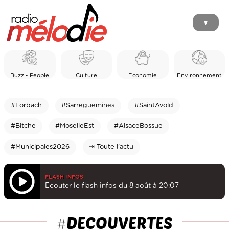
▼
Buzz - People
Culture
Economie
Environnement
#Forbach
#Sarreguemines
#SaintAvold
#Bitche
#MoselleEst
#AlsaceBossue
#Municipales2026
⇥ Toute l'actu
FLASH INFOS
Ecouter le flash infos du 8 août à 20:07
DECOUVERTES
#