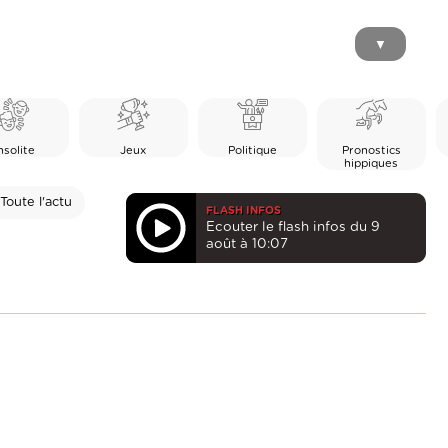
▼
nsolite
Jeux
Politique
Pronostics
hippiques
Toute l'actu
FLASH INFOS
Ecouter le flash infos du 9
août à 10:07