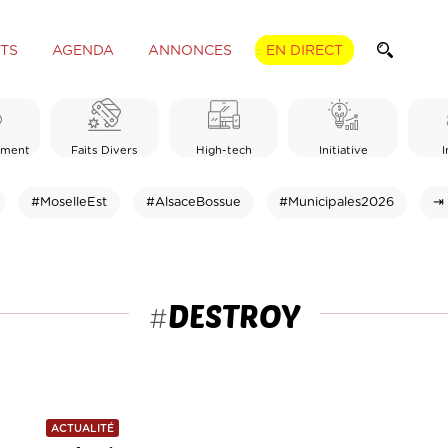
TS
AGENDA
ANNONCES
EN DIRECT
ement
Faits Divers
High-tech
Initiative
I
#MoselleEst
#AlsaceBossue
#Municipales2026
⇥ 
DESTROY
#
ACTUALITÉ