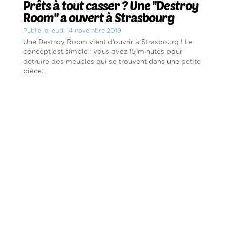
Prêts à tout casser ? Une ''Destroy
Room'' a ouvert à Strasbourg
Publié le jeudi 14 novembre 2019
Une Destroy Room vient d’ouvrir à Strasbourg ! Le
concept est simple : vous avez 15 minutes pour
détruire des meubles qui se trouvent dans une petite
pièce...