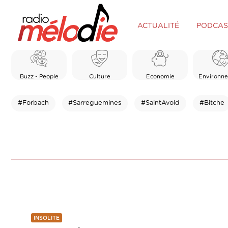
ACTUALITÉ
PODCAS
Buzz - People
Culture
Economie
Environn
#Forbach
#Sarreguemines
#SaintAvold
#Bitche
INSOLITE