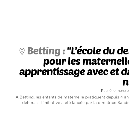
Betting :
"L’école du d
pour les maternell
apprentissage avec et d
n
Publié le mercr
A Betting, les enfants de maternelle pratiquent depuis 4 ans
dehors ». L’initiative a été lancée par la directrice Sandra