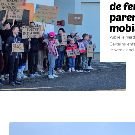
de fe
paren
mobil
Publié le mard
Certains enf
le week-end d