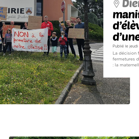
Die
manif
d’élè
d’une
Publié le jeudi
La décision f
fermetures d
: la maternel