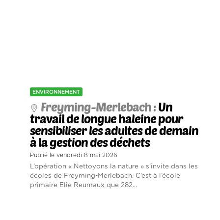
ENVIRONNEMENT
Freyming-Merlebach :
Un
travail de longue haleine pour
sensibiliser les adultes de demain
à la gestion des déchets
Publié le vendredi 8 mai 2026
L’opération « Nettoyons la nature » s’invite dans les
écoles de Freyming-Merlebach. C’est à l’école
primaire Elie Reumaux que 282...