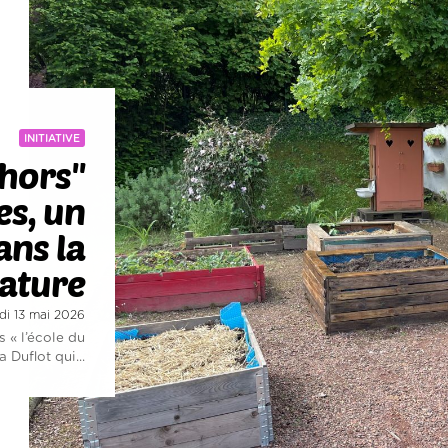
INITIATIVE
ehors"
es, un
ans la
ature
edi 13 mai 2026
 « l’école du
 Duflot qui...