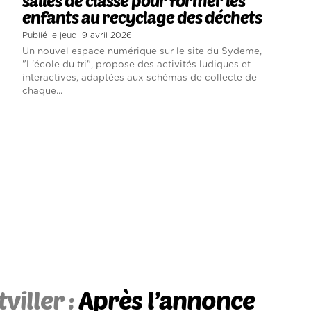
salles de classe pour former les
enfants au recyclage des déchets
Publié le jeudi 9 avril 2026
Un nouvel espace numérique sur le site du Sydeme,
"L'école du tri", propose des activités ludiques et
interactives, adaptées aux schémas de collecte de
chaque...
tviller :
Après l’annonce