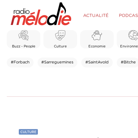
ACTUALITÉ
PODCAS
Buzz - People
Culture
Economie
Environn
#Forbach
#Sarreguemines
#SaintAvold
#Bitche
CULTURE