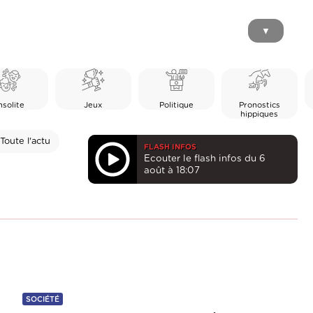
▼
nsolite
Jeux
Politique
Pronostics
hippiques
Toute l'actu
FLASH INFOS
Ecouter le flash infos du 6
août à 18:07
SOCIÉTÉ