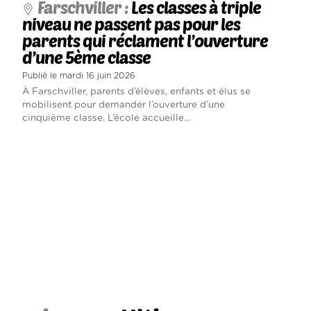
Farschviller :
Les classes à triple
niveau ne passent pas pour les
parents qui réclament l’ouverture
d’une 5ème classe
Publié le mardi 16 juin 2026
À Farschviller, parents d’élèves, enfants et élus se
mobilisent pour demander l’ouverture d’une
cinquième classe. L’école accueille...