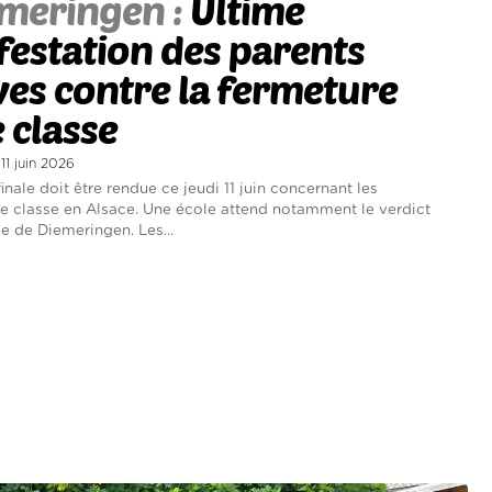
meringen :
Ultime
estation des parents
ves contre la fermeture
 classe
 11 juin 2026
inale doit être rendue ce jeudi 11 juin concernant les
e classe en Alsace. Une école attend notamment le verdict
le de Diemeringen. Les...