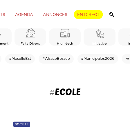
TS
AGENDA
ANNONCES
EN DIRECT
ement
Faits Divers
High-tech
Initiative
I
#MoselleEst
#AlsaceBossue
#Municipales2026
⇥ 
ECOLE
#
SOCIÉTÉ