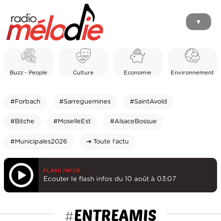
▼
Buzz - People
Culture
Economie
Environnement
#Forbach
#Sarreguemines
#SaintAvold
#Bitche
#MoselleEst
#AlsaceBossue
#Municipales2026
⇥ Toute l'actu
FLASH INFOS
Ecouter le flash infos du 10 août à 03:07
ENTREAMIS
#