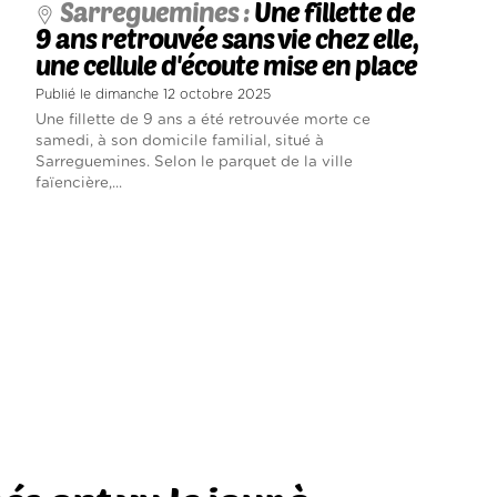
Sarreguemines :
Une fillette de
9 ans retrouvée sans vie chez elle,
une cellule d'écoute mise en place
Publié le dimanche 12 octobre 2025
Une fillette de 9 ans a été retrouvée morte ce
samedi, à son domicile familial, situé à
Sarreguemines. Selon le parquet de la ville
faïencière,...