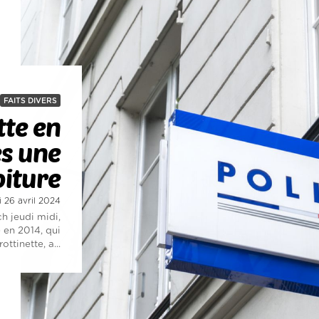
FAITS DIVERS
tte en
s une
oiture
i 26 avril 2024
h jeudi midi,
e en 2014, qui
rottinette, a...