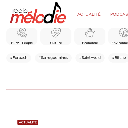
ACTUALITÉ
PODCAS
Buzz - People
Culture
Economie
Environn
#Forbach
#Sarreguemines
#SaintAvold
#Bitche
ACTUALITÉ