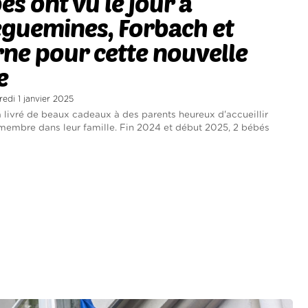
és ont vu le jour à
guemines, Forbach et
ne pour cette nouvelle
e
redi 1 janvier 2025
 livré de beaux cadeaux à des parents heureux d'accueillir
embre dans leur famille. Fin 2024 et début 2025, 2 bébés