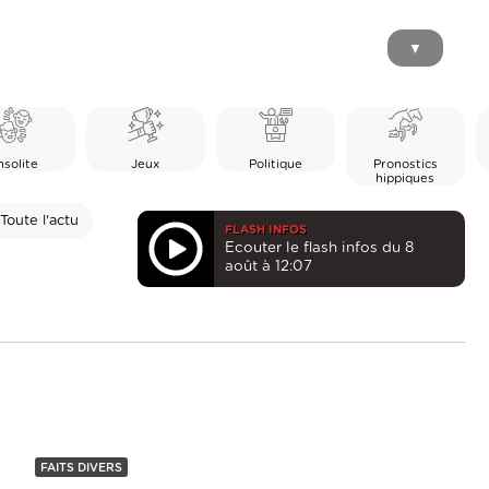
▼
nsolite
Jeux
Politique
Pronostics
hippiques
Toute l'actu
FLASH INFOS
Ecouter le flash infos du 8
août à 12:07
FAITS DIVERS