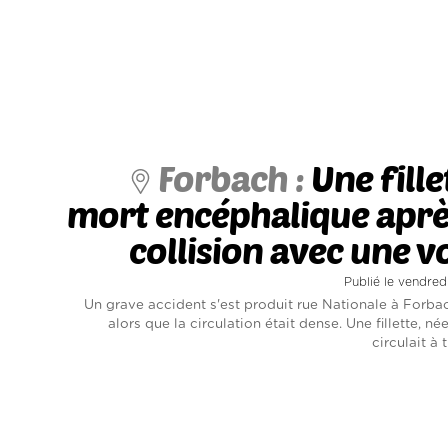
Forbach :
Une fille
mort encéphalique aprè
collision avec une v
Publié le vendred
Un grave accident s'est produit rue Nationale à Forbac
alors que la circulation était dense. Une fillette, né
circulait à t