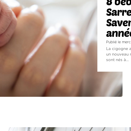
8 béb
Sarre
Saver
anné
Publié le merc
La cigogne a
un nouveau m
sont nés à...