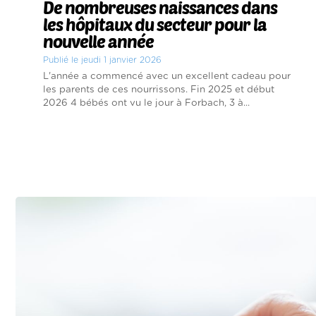
De nombreuses naissances dans
les hôpitaux du secteur pour la
nouvelle année
Publié le jeudi 1 janvier 2026
L'année a commencé avec un excellent cadeau pour
les parents de ces nourrissons. Fin 2025 et début
2026 4 bébés ont vu le jour à Forbach, 3 à...