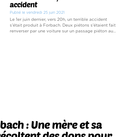
accident
Publié le vendredi 25 juin 2021
Le 1er juin dernier, vers 20h, un terrible accident
s'était produit à Forbach. Deux piétons s'étaient fait
renverser par une voiture sur un passage piéton au...
ach : Une mère et sa
 récoltent des dons pour