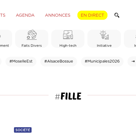
TS
AGENDA
ANNONCES
EN DIRECT
ement
Faits Divers
High-tech
Initiative
I
#MoselleEst
#AlsaceBossue
#Municipales2026
⇥ 
FILLE
#
SOCIÉTÉ