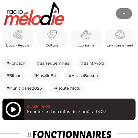
▼
Buzz - People
Culture
Economie
Environnement
#Forbach
#Sarreguemines
#SaintAvold
#Bitche
#MoselleEst
#AlsaceBossue
#Municipales2026
⇥ Toute l'actu
FLASH INFOS
Ecouter le flash infos du 7 août à 13:07
FONCTIONNAIRES
#