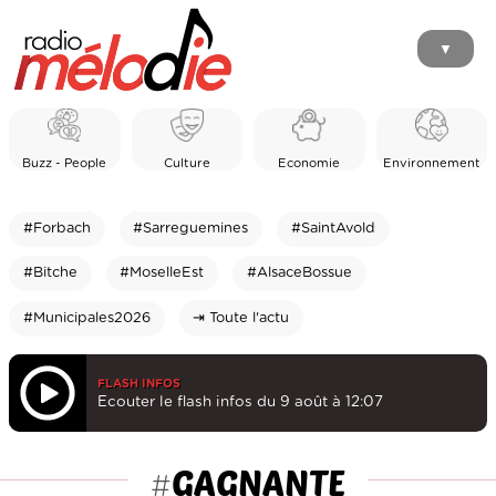
▼
Buzz - People
Culture
Economie
Environnement
#Forbach
#Sarreguemines
#SaintAvold
#Bitche
#MoselleEst
#AlsaceBossue
#Municipales2026
⇥ Toute l'actu
FLASH INFOS
Ecouter le flash infos du 9 août à 12:07
GAGNANTE
#