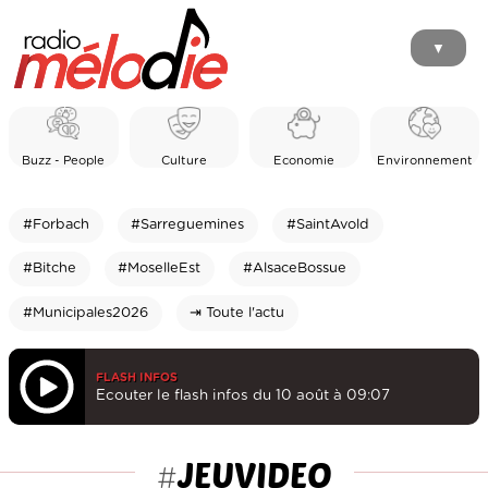
▼
Buzz - People
Culture
Economie
Environnement
#Forbach
#Sarreguemines
#SaintAvold
#Bitche
#MoselleEst
#AlsaceBossue
#Municipales2026
⇥ Toute l'actu
FLASH INFOS
Ecouter le flash infos du 10 août à 09:07
JEUVIDEO
#