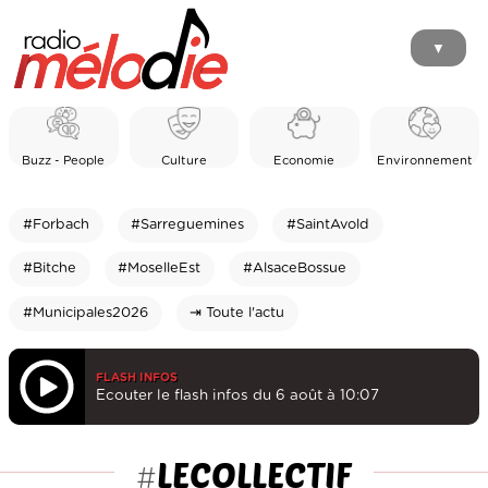
▼
Buzz - People
Culture
Economie
Environnement
#Forbach
#Sarreguemines
#SaintAvold
#Bitche
#MoselleEst
#AlsaceBossue
#Municipales2026
⇥ Toute l'actu
FLASH INFOS
Ecouter le flash infos du 6 août à 10:07
LECOLLECTIF
#